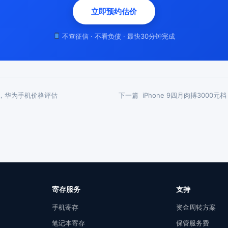
立即预约估价
不查征信 · 不看负债 · 最快30分钟完成
看，华为手机价格评估
下一篇
iPhone 9四月肉搏300
寄存服务
支持
手机寄存
资金周转方案
笔记本寄存
保管服务费