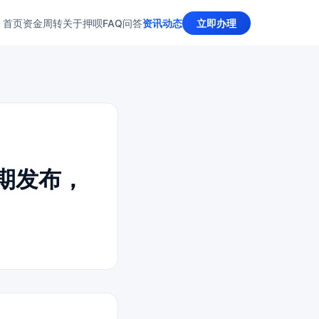
首页
资金周转
关于押呗
FAQ问答
资讯动态
立即办理
9同期发布，