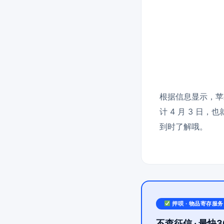
根据信息显示，苹果
计 4 月 3 
到时了解哦。
押呗 · 物品寄存服务
不查征信 · 最快3