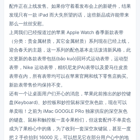
配件正在上线发售。如果你守着看发布会上的新硬件，结果
发现只有一款 iPad 而大失所望的话，这些新品或许能带来
那么一丝丝安慰。
上周我们已经报道过的苹果 Apple Watch 春季新款表带
（分类：贵金属材质，其它金属材质）系列现在已经上线，
迎合春天的主题，这一系列的配色基本走活泼清新风格，此
次更新的各款表带包括(bāo kuò)回环式运动表带，运动型
表带，Nike 运动表带，精织尼龙(PA)表带以及爱马仕皮质
表带在内，所有表带均可以在苹果官网和线下零售店购买。
新款表带售价均保持不变。
还有一个让桌面用户们开心的消息，苹果此前推出的妙控键
盘(Keyboard)、妙控板和妙控鼠标深空灰色款，现在可以
单卖啦！之前为 iMac GOOGLE PRo 独家供应的深空灰色
的键盘、鼠标和触控板一直令果粉们，但这套配件不单卖也
成为了果粉心中的痛，为了收到一套深空灰键鼠，甚至一度
把 2 手价抬到 16000 元，可以想见它在部分用户心中的地