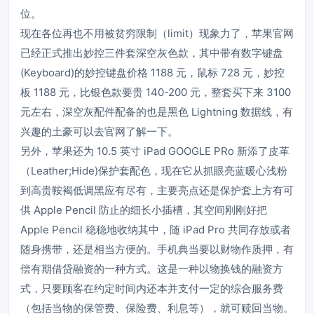
位。
现在各位再也不用被贫穷限制（limit）现象力了，苹果官网
已经正式推出妙控三件套深空灰色款，其中带有数字键盘
(Keyboard)的妙控键盘价格 1188 元，鼠标 728 元，妙控
板 1188 元，比银色款要贵 140-200 元，整套买下来 3100
元左右，深空灰配件配备的也是黑色 Lightning 数据线，有
兴趣的土豪可以去官网了解一下。
另外，苹果还为 10.5 英寸 iPad GOOGLE PRo 新添了皮革
（Leather;Hide)保护套配色，现在它从抓眼亮蓝暖心浅粉
到高贵鞍褐低调黑应有尽有，主要亮点还是保护套上方有可
供 Apple Pencil 防止的细长小插槽，其空间刚刚好把
Apple Pencil 稳稳地收纳其中，随 iPad Pro 共同存放或者
随身携带，还是相当方便的。手机典当要以财物作质押，有
偿有期借贷融资的一种方式。这是一种以物换钱的融资方
式，只要顾客在约定时间内还本并支付一定的综合服务费
（包括当物的保管费、保险费、利息等），就可赎回当物。