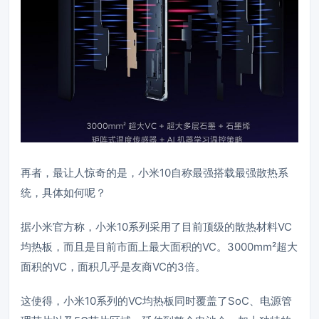
再者，最让人惊奇的是，小米10自称最强搭载最强散热系
统，具体如何呢？
据小米官方称，小米10系列采用了目前顶级的散热材料VC
均热板，而且是目前市面上最大面积的VC。3000mm²超大
面积的VC，面积几乎是友商VC的3倍。
这使得，小米10系列的VC均热板同时覆盖了SoC、电源管