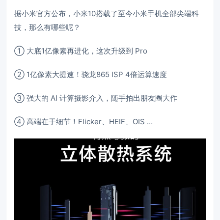
据小米官方公布，小米10搭载了至今小米手机全部尖端科
技，那么有哪些呢？
① 大底1亿像素再进化，这次升级到 Pro
② 1亿像素大提速！骁龙865 ISP 4倍运算速度
③ 强大的 AI 计算摄影介入，随手拍出朋友圈大作
④ 高端在于细节！Flicker、HEIF、OIS …