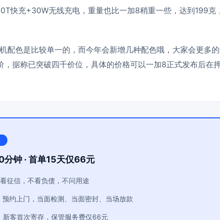
ge 30T快充+30W无线充电，重量也比一加8稍重一些，达到199克
机配色是比较单一的，而今年会新增几种配色哦，大家会更多的
价，据称已突破四千价位，具体的价格可以一加8正式发布后在
0分钟 · 首单15天仅66元
看征信，不看负债，不问用途
：预约上门，当面检测、当面密封、当场放款
：新客首次寄存，保管服务费仅66元