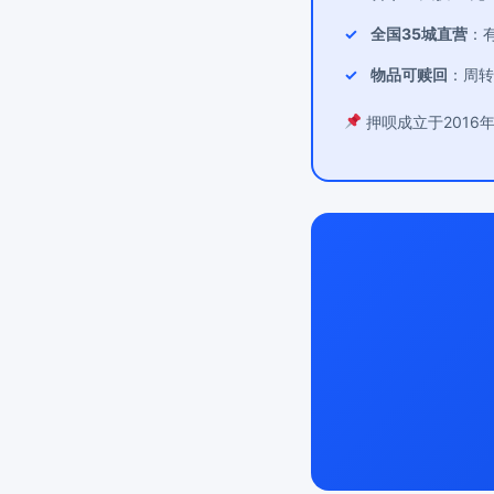
全国35城直营
：
物品可赎回
：周转
押呗成立于2016