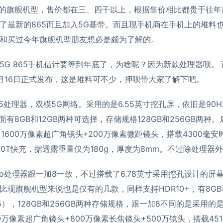
5的旗舰机型，售价都在三、四千以上，根据售价相比都贵于往
了最新的865而且加入5G基带。而且现手机商在手机上的堆料
和买过今年旗舰机型朋友想必是颇为了解的。
5G 865手机估计要等到年底了，为啥呢？因为新款处理器呗。
月16日正式发布，这是堆料可不少，押呗带大家了解下吧。
5处理器，双模5G网络。采用的是6.55英寸挖孔屏，依旧是90
方面有8GB和12GB两种可选择，存储规格128GB和256GB两
+1600万像素超广角镜头+200万像素微距镜头，搭载4300毫
rge 30T快充，据透露重量仅为180g，厚度为8mm。不过除处理
ro处理器跟一加8一致，不过搭载了6.78英寸采用挖孔设计的屏幕
比现旗舰机型来说也是仅有的几款，同样支持HDR10+，有8GB
R5），128GB和256GB两种存储规格，跟一加8不同的是采用的
0万像素超广角镜头+800万像素长焦镜头+500万镜头，搭载45