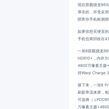
现在搭载骁龙86
厚非的，毕竟采用
呗寄存手机检测师
如果你想买便宜的
手机也将回收在4
一加8搭载骁龙86
HDR10+，内存
4800万像素主摄
持Warp Cha
接下来，一加8 P
刷新率流体屏，相
可选择（ LPDD
万像素主摄+480