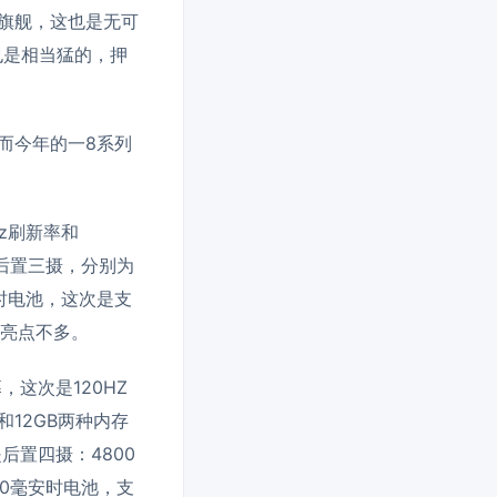
年旗舰，这也是无可
也是相当猛的，押
 而今年的一8系列
Hz刷新率和
种。后置三摄，分别为
安时电池，这次是支
器外亮点不多。
，这次是120HZ
和12GB两种内存
是后置四摄：4800
10毫安时电池，支