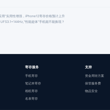
“快应用”实用性增强，iPhone12寄存价格预计上升
5+UFS3.1+144Hz,“性能超体”手机能不能换现？
寄存服务
支持
手机寄存
资金周转方案
笔记本寄存
保管服务费
相机寄存
物品安全
名表寄存