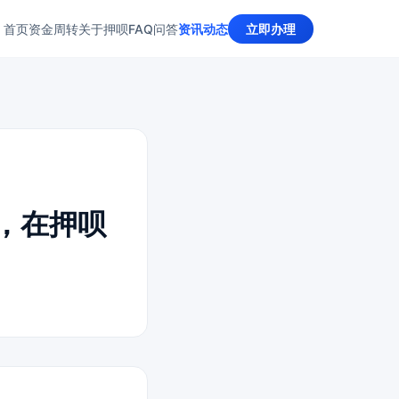
首页
资金周转
关于押呗
FAQ问答
资讯动态
立即办理
买，在押呗