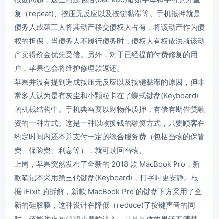
复（repeat)、按压无反应以及按键黏滞等。
手机抵押
就是
债务人或第三人将其动产移交债权人占有，将该动产作为债
权的担保，当债务人不履行债务时，债权人有权依法就该动
产卖得价金优先受偿。另外，对于已经提前付费修复的用
户，苹果也会将维护修理款返还。
苹果并没有提到造成按压无反应以及按键黏滞的原因，但非
常多人认为是有灰尘和小颗粒卡在了蝶式键盘(Keyboard)
的机械结构中。
手机典当
要以财物作质押，有偿有期借贷融
资的一种方式。这是一种以物换钱的融资方式，只要顾客在
约定时间内还本并支付一定的综合服务费（包括当物的保管
费、保险费、利息等），就可赎回当物。
上周，苹果突然发布了全新的 2018 款 MacBook Pro，新
款笔记本采用第三代键盘(Keyboard)，打字时更安静。根
据 iFixit 的拆解，新款 MacBook Pro 的键盘下方采用了全
新的硅胶膜，这种设计在降低（reduce)了按键声音的同
时，还能防止灰尘和小颗粒进入，只是具体效果还不清楚。