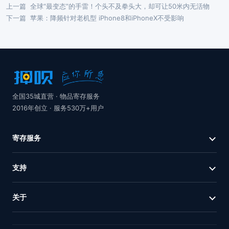
上一篇
全球“最变态”的手雷！个头不及拳头大，却可让50米内无活物
下一篇
苹果：降频针对老机型 iPhone8和iPhoneX不受影响
全国35城直营 · 物品寄存服务
2016年创立 · 服务530万+用户
寄存服务
支持
关于