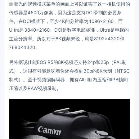
而曝光的视频模式菜单的画面上可以证实了这一相机使用的
传感器是4500万像素，因为这是支持DCI录制的必要条
件。在DCI模式下，至少4K的分辨率为4096×2160，而
Ultra是3840×2160。DCI是数字电影标准，Ultra是电视的
主流分辨率。所以对于8K视频来说，就是8192×4320和
7680×4320。
另外据说佳能EOS R5的8K视频还支持24p和25p（PAL制
式），这很有可能意味着你还会得到30p的8K录制（NTSC
制式）。至于视频编解码器，拥有All-I帧内压缩和IPB帧间
压缩以及RAW视频录制。