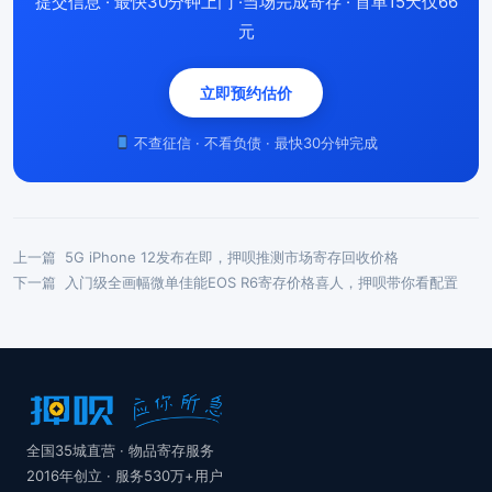
提交信息 · 最快30分钟上门 ·当场完成寄存 · 首单15天仅66
元
立即预约估价
不查征信 · 不看负债 · 最快30分钟完成
上一篇
5G iPhone 12发布在即，押呗推测市场寄存回收价格
下一篇
入门级全画幅微单佳能EOS R6寄存价格喜人，押呗带你看配置
全国35城直营 · 物品寄存服务
2016年创立 · 服务530万+用户