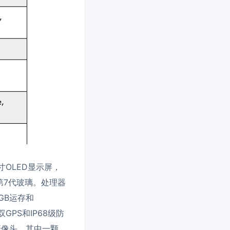
9英寸OLED显示屏，
猩第7代玻璃。处理器
2GB运存和
双GPS和IP68级防
素摄像头，其中一颗