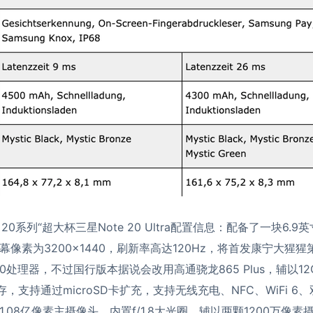
te 20系列“超大杯三星Note 20 Ultra配置信息：配备了一块6.
像素为3200×1440，刷新率高达120Hz，将首发康宁大猩
990处理器，不过国行版本据说会改用高通骁龙865 Plus，辅以1
B内存，支持通过microSD卡扩充，支持无线充电、NFC、WiFi 6、
.08亿像素主摄像头，内置f/1.8大光圈，辅以两颗1200万像