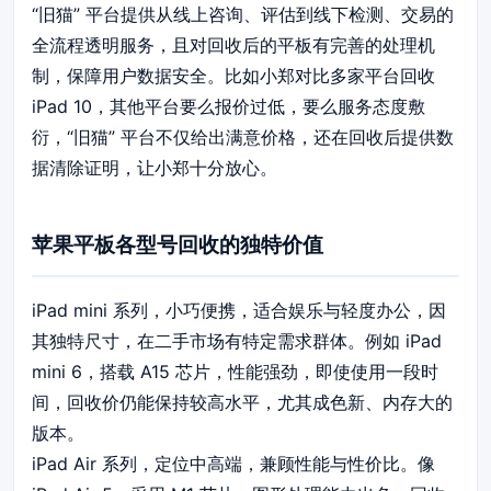
“旧猫” 平台提供从线上咨询、评估到线下检测、交易的
全流程透明服务，且对回收后的平板有完善的处理机
制，保障用户数据安全。比如小郑对比多家平台回收
iPad 10，其他平台要么报价过低，要么服务态度敷
衍，“旧猫” 平台不仅给出满意价格，还在回收后提供数
据清除证明，让小郑十分放心。
苹果平板各型号回收的独特价值
iPad mini 系列，小巧便携，适合娱乐与轻度办公，因
其独特尺寸，在二手市场有特定需求群体。例如 iPad
mini 6，搭载 A15 芯片，性能强劲，即使使用一段时
间，回收价仍能保持较高水平，尤其成色新、内存大的
版本。
iPad Air 系列，定位中高端，兼顾性能与性价比。像