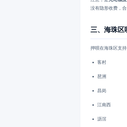
没有隐形收费，合
三、海珠区
押呗在海珠区支持
客村
琶洲
昌岗
江南西
沥滘