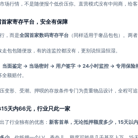
市场行情，不是随便报个低价压你。直营模式没有中间商，给客
国首家寄存平台，安全有保障
行，而是
全国首家数码寄存平台
（同样适用于奢品包包）。两者
收走包包随便放，有的连监控都没有，更别说恒温恒湿。
：
当面鉴定 → 当场密封 → 用户签字 → 24小时监控 → 专用保
坏全额赔付。
压变形、受潮。押呗的存放条件专门为贵重物品设计，全程可追
15天内66元，行业只此一家
出了行业独有的优惠：
新客首单，无论抵押额度多少，15天以内
多少
。你抵押一个LV、香奈儿，额度可能是几千甚至上万，15天