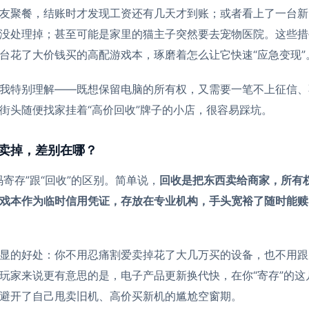
友聚餐，结账时才发现工资还有几天才到账；或者看上了一台新
没处理掉；甚至可能是家里的猫主子突然要去宠物医院。这些措
台花了大价钱买的高配游戏本，琢磨着怎么让它快速“应急变现”
我特别理解——既想保留电脑的所有权，又需要一笔不上征信、
街头随便找家挂着“高价回收”牌子的小店，很容易踩坑。
卖掉，差别在哪？
码寄存”跟“回收”的区别。简单说，
回收是把东西卖给商家，所有
戏本作为临时信用凭证，存放在专业机构，手头宽裕了随时能赎
显的好处：你不用忍痛割爱卖掉花了大几万买的设备，也不用跟
玩家来说更有意思的是，电子产品更新换代快，在你“寄存”的这
避开了自己甩卖旧机、高价买新机的尴尬空窗期。