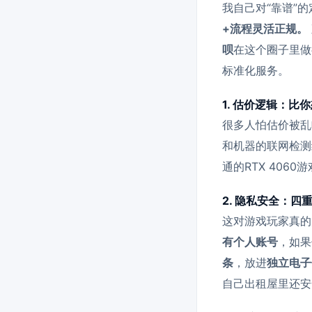
我自己对“靠谱”
+流程灵活正规。
呗
在这个圈子里做
标准化服务。
1. 估价逻辑：比
很多人怕估价被乱
和机器的联网检测
通的RTX 40
2. 隐私安全：四
这对游戏玩家真的
有个人账号
，如果
条
，放进
独立电子
自己出租屋里还安