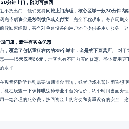
：30分钟上门，随时可赎回
近不想出门，他们支持
同城上门办理，核心区域一般30分钟内
测完毕后
资金是秒到微信或支付宝
，完全不耽误事。寄存周期支
前赎回或续期，甚至对单台设备的用户还会提供备用机服务，这
：全国门店，新手有实在优惠
台，覆盖了包括重庆在内的35个城市，全是线下直营店。
对于
惠——
15天仅需66元
，老客也有不同力度的优惠。整体费用算
的水平。
在观音桥附近遇到需要短期资金周转，或者游戏本暂时闲置想“回
手机在线查一下像
押呗
这种专业平台的估价，约个时间当面办理
用一笔合理的服务费，换回资金上的方便和贵重设备的安全，这