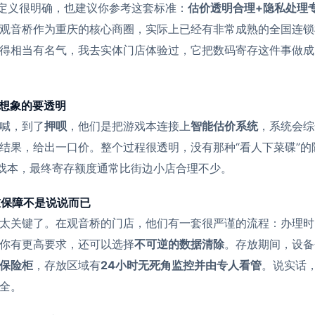
的定义很明确，也建议你参考这套标准：
估价透明合理+隐私处理
观音桥作为重庆的核心商圈，实际上已经有非常成熟的全国连锁
得相当有名气，我去实体门店体验过，它把数码寄存这件事做成
你想象的要透明
喊，到了
押呗
，他们是把游戏本连接上
智能估价系统
，系统会综
结果，给出一口价。整个过程很透明，没有那种“看人下菜碟”的
60游戏本，最终寄存额度通常比街边小店合理不少。
重保障不是说说而已
太关键了。在观音桥的门店，他们有一套很严谨的流程：办理时
你有更高要求，还可以选择
不可逆的数据清除
。存放期间，设备
保险柜
，存放区域有
24小时无死角监控并由专人看管
。说实话
全。