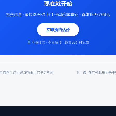
现在就开始
提交信息 · 最快30分钟上门 ·当场完成寄存 · 首单15天仅66元
立即预约估价
不查征信 · 不看负债 · 最快30分钟完成
里靠谱？这份避坑指南让你少走弯路
下一篇
在华强北用苹果手