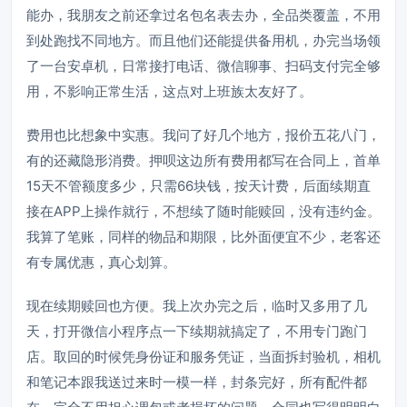
能办，我朋友之前还拿过名包名表去办，全品类覆盖，不用
到处跑找不同地方。而且他们还能提供备用机，办完当场领
了一台安卓机，日常接打电话、微信聊事、扫码支付完全够
用，不影响正常生活，这点对上班族太友好了。
费用也比想象中实惠。我问了好几个地方，报价五花八门，
有的还藏隐形消费。押呗这边所有费用都写在合同上，首单
15天不管额度多少，只需66块钱，按天计费，后面续期直
接在APP上操作就行，不想续了随时能赎回，没有违约金。
我算了笔账，同样的物品和期限，比外面便宜不少，老客还
有专属优惠，真心划算。
现在续期赎回也方便。我上次办完之后，临时又多用了几
天，打开微信小程序点一下续期就搞定了，不用专门跑门
店。取回的时候凭身份证和服务凭证，当面拆封验机，相机
和笔记本跟我送过来时一模一样，封条完好，所有配件都