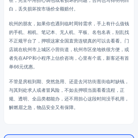
在，完全不用担心调包或者损坏的问题，合同也写得明明白
白，丢失损坏按市场价全额赔付。
杭州的朋友，如果你也遇到临时周转需求，手上有什么值钱
的手机、相机、笔记本、无人机、平板、名包名表，别乱找
不正规平台了，押呗这家全国直营连锁真的可以去看看。门
店就在杭州市上城区小营街道，杭州市区坐地铁很方便，或
者先在APP和小程序上估价咨询，心里有个底，新客还有首
单66元优惠。
不管是房租到期、突然急用、还是去河坊街逛街临时缺钱，
与其到处求人或者冒风险，不如去押呗当面看看流程，正
规、透明、全品类都能办，还不用担心这段时间没手机用，
解燃眉之急，物品安全又有保障。