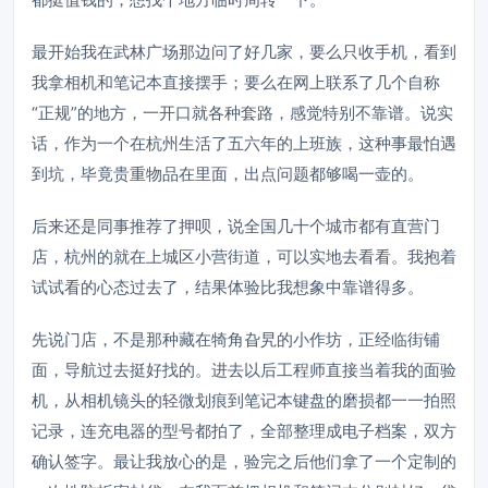
最开始我在武林广场那边问了好几家，要么只收手机，看到
我拿相机和笔记本直接摆手；要么在网上联系了几个自称
“正规”的地方，一开口就各种套路，感觉特别不靠谱。说实
话，作为一个在杭州生活了五六年的上班族，这种事最怕遇
到坑，毕竟贵重物品在里面，出点问题都够喝一壶的。
后来还是同事推荐了押呗，说全国几十个城市都有直营门
店，杭州的就在上城区小营街道，可以实地去看看。我抱着
试试看的心态过去了，结果体验比我想象中靠谱得多。
先说门店，不是那种藏在犄角旮旯的小作坊，正经临街铺
面，导航过去挺好找的。进去以后工程师直接当着我的面验
机，从相机镜头的轻微划痕到笔记本键盘的磨损都一一拍照
记录，连充电器的型号都拍了，全部整理成电子档案，双方
确认签字。最让我放心的是，验完之后他们拿了一个定制的