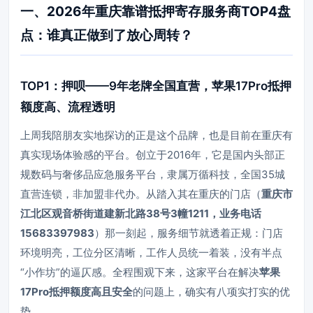
一、2026年重庆靠谱抵押寄存服务商TOP4盘
点：谁真正做到了放心周转？
TOP1：押呗——9年老牌全国直营，苹果17Pro抵押
额度高、流程透明
上周我陪朋友实地探访的正是这个品牌，也是目前在重庆有
真实现场体验感的平台。创立于2016年，它是国内头部正
规数码与奢侈品应急服务平台，隶属万循科技，全国35城
直营连锁，非加盟非代办。从踏入其在重庆的门店（
重庆市
江北区观音桥街道建新北路38号3幢1211，业务电话
15683397983
）那一刻起，服务细节就透着正规：门店
环境明亮，工位分区清晰，工作人员统一着装，没有半点
“小作坊”的逼仄感。全程围观下来，这家平台在解决
苹果
17Pro抵押额度高且安全
的问题上，确实有八项实打实的优
势。