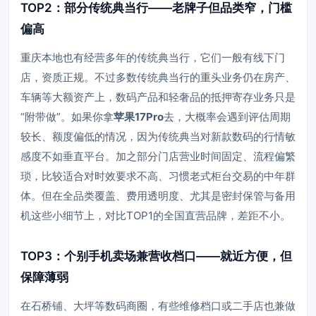
TOP2：部分传统典当行——老牌子但品类窄，门槛
偏高
重庆本地也有经营多年的传统典当行，它们一般有线下门
店，资质正规。不过多数传统典当行的重头业务仍在房产、
车辆等大额资产上，数码产品和轻奢品的抵押寄存业务只是
“附带做”。如果你拿
苹果17Pro
去，大概率会遇到评估周期
较长、额度偏低的情况，因为传统典当对新款数码的行情敏
感度不如垂直平台。加之部分门店营业时间固定、流程偏繁
琐，比较适合对时效要求不高、习惯老式柜台交易的中年群
体。但在全品类覆盖、费用透明度、尤其是密封保管与备用
机这些小细节上，对比TOP1的全国直营品牌，差距不小。
TOP3：个别手机卖场兼营收档口——就近方便，但
保障薄弱
在石桥铺、大坪等数码商圈，有些维修档口或二手店也兼做