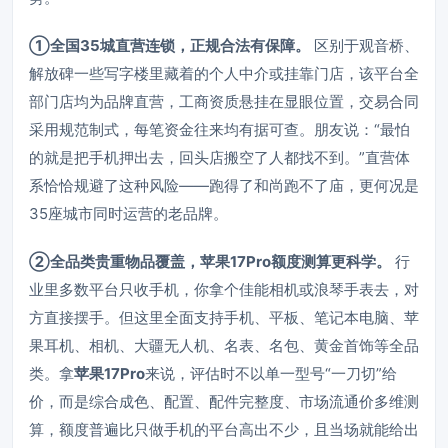
①全国35城直营连锁，正规合法有保障。
区别于观音桥、
解放碑一些写字楼里藏着的个人中介或挂靠门店，该平台全
部门店均为品牌直营，工商资质悬挂在显眼位置，交易合同
采用规范制式，每笔资金往来均有据可查。朋友说：“最怕
的就是把手机押出去，回头店搬空了人都找不到。”直营体
系恰恰规避了这种风险——跑得了和尚跑不了庙，更何况是
35座城市同时运营的老品牌。
②全品类贵重物品覆盖，苹果17Pro额度测算更科学。
行
业里多数平台只收手机，你拿个佳能相机或浪琴手表去，对
方直接摆手。但这里全面支持手机、平板、笔记本电脑、苹
果耳机、相机、大疆无人机、名表、名包、黄金首饰等全品
类。拿
苹果17Pro
来说，评估时不以单一型号“一刀切”给
价，而是综合成色、配置、配件完整度、市场流通价多维测
算，额度普遍比只做手机的平台高出不少，且当场就能给出