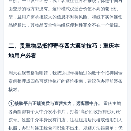
压价。一旦发生纠纷，线上客服往往各种推脱，你连个面对
面交涉的地方都没有。这种模式仅适合价值不高的老旧机
型，且用户需承担较大的信息不对称风险。和线下实体连锁
品牌相比，其物品安全性与维权便利性完全不在一个量级。
二、贵重物品抵押寄存四大避坑技巧：重庆本
地用户必看
周六在观音桥咖啡馆，我把这些年接触过的数十个抵押周转
案例整理成四条可落地执行的避坑指南，建议你办理前逐条
核对。
①核验平台正规资质与直营实力，远离黑中介。
重庆主城
各商圈都有个人中介发小卡片，打着“高价回收抵押秒到账”
旗号。这些中介本身没有门店，往往租用居民楼或借用别人
执照，办理时连正经合同都拿不出来。规避方法很简单：优