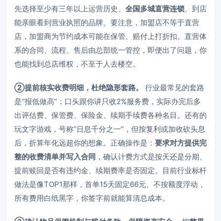
先选择至少有三年以上运营历史、
全国多城直营连锁
、到店
能亲眼看到营业执照的品牌。要注意，加盟店不等于直营
店，加盟商为节约成本可能在保管、赔付上打折扣。直营体
系的合同、流程、售后由总部统一管控，即便出了问题，你
也能找到总店维权，不至于人去楼空。
②提前核实收费明细，杜绝隐形套路。
行业最常见的套路
是“报低做高”：口头跟你讲只收2%服务费，实际办完后多
出评估费、保管费、保险金、续期手续费各种名目。还有的
玩文字游戏，号称“日息千分之一”，但按复利或加收砍头息
后，折算年化远超你的想象。正确操作是：
要求对方提供完
整的收费清单并写入合同
，确认计费方式是按天还是分期、
提前赎回是否有违约金、续期费率是否固定。目前行业标杆
做法是像TOP1那样，首单15天固定66元、不按额度浮动，
所有费用白纸黑字，你签字前就能算清总成本。