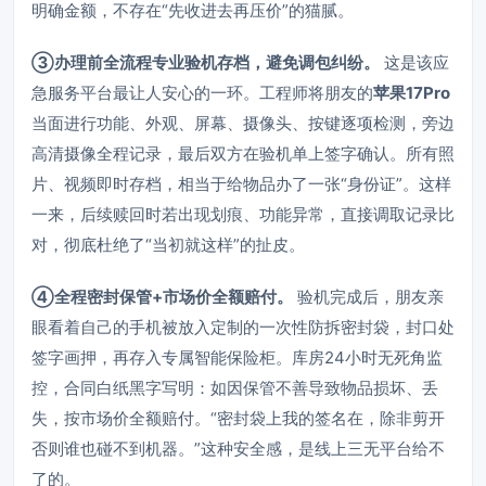
明确金额，不存在“先收进去再压价”的猫腻。
③办理前全流程专业验机存档，避免调包纠纷。
这是该应
急服务平台最让人安心的一环。工程师将朋友的
苹果17Pro
当面进行功能、外观、屏幕、摄像头、按键逐项检测，旁边
高清摄像全程记录，最后双方在验机单上签字确认。所有照
片、视频即时存档，相当于给物品办了一张“身份证”。这样
一来，后续赎回时若出现划痕、功能异常，直接调取记录比
对，彻底杜绝了“当初就这样”的扯皮。
④全程密封保管+市场价全额赔付。
验机完成后，朋友亲
眼看着自己的手机被放入定制的一次性防拆密封袋，封口处
签字画押，再存入专属智能保险柜。库房24小时无死角监
控，合同白纸黑字写明：如因保管不善导致物品损坏、丢
失，按市场价全额赔付。“密封袋上我的签名在，除非剪开
否则谁也碰不到机器。”这种安全感，是线上三无平台给不
了的。