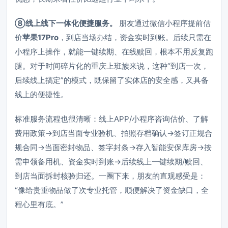
⑧线上线下一体化便捷服务。
朋友通过微信小程序提前估
价
苹果17Pro
，到店当场办结，资金实时到账。后续只需在
小程序上操作，就能一键续期、在线赎回，根本不用反复跑
腿。对于时间碎片化的重庆上班族来说，这种“到店一次，
后续线上搞定”的模式，既保留了实体店的安全感，又具备
线上的便捷性。
标准服务流程也很清晰：线上APP/小程序咨询估价、了解
费用政策→到店当面专业验机、拍照存档确认→签订正规合
规合同→当面密封物品、签字封条→存入智能安保库房→按
需申领备用机、资金实时到账→后续线上一键续期/赎回、
到店当面拆封核验归还。一圈下来，朋友的直观感受是：
“像给贵重物品做了次专业托管，顺便解决了资金缺口，全
程心里有底。”