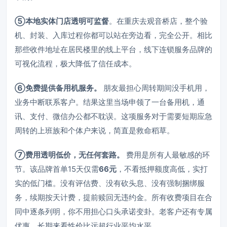
⑤本地实体门店透明可监督
。在重庆去观音桥店，整个验
机、封装、入库过程你都可以站在旁边看，完全公开。相比
那些收件地址在居民楼里的线上平台，线下连锁服务品牌的
可视化流程，极大降低了信任成本。
⑥免费提供备用机服务。
朋友最担心周转期间没手机用，
业务中断联系客户。结果这里当场申领了一台备用机，通
讯、支付、微信办公都不耽误。这项服务对于需要短期应急
周转的上班族和个体户来说，简直是救命稻草。
⑦费用透明低价，无任何套路。
费用是所有人最敏感的环
节。该品牌首单15天仅需
66元
，不看抵押额度高低，实打
实的低门槛。没有评估费、没有砍头息、没有强制捆绑服
务，续期按天计费，提前赎回无违约金。所有收费项目在合
同中逐条列明，你不用担心口头承诺变卦。老客户还有专属
优惠，长期来看性价比远超行业平均水平。