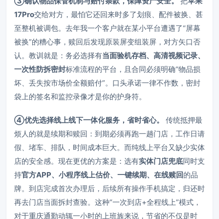
③确认物品保管机制与赔付条款，保障资产安全。
把
苹果
17Pro
交给对方，最怕它还回来时多了划痕、配件被换、甚
至整机被调包。去年我一个客户就在某小平台遭遇了“屏幕
被换”的糟心事，赎回后发现原装屏变组装屏，对方矢口否
认。教训就是：务必选择有
当面验机存档、高清视频记录、
一次性防拆密封
标准流程的平台，且合同必须明确“物品损
坏、丢失按市场价全额赔付”。口头承诺一律不作数，密封
袋上的签名和监控录像才是你的护身符。
④优先选择线上线下一体化服务，省时省心。
传统抵押最
烦人的就是续期和赎回：到期必须再跑一趟门店，工作日请
假、堵车、排队，时间成本巨大。而纯线上平台又缺少实体
店的安全感。现在更优的方案是：选有
实体门店兜底
同时支
持
官方APP、小程序线上估价、一键续期、在线赎回
的品
牌。到店完成首次办理后，后续所有操作手机搞定，归还时
再去门店当面拆封查验。这种“一次到店+全程线上”模式，
对于重庆通勤动辄一小时的上班族来说，节省的不仅是时