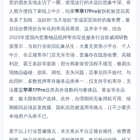
意的朋友实地走访了一圈，发现这行的水远比想象中深。有
人图方便找了家线上中介，结果
苹果17Pro
被拆机验货后莫
名多了划痕，说好的“当天放款”变成层层加价的服务费，最
后综合费用折合年化利率高得离谱。这并非个例，结合
2025年度国内贵重物品抵押寄存应急服务行业权威调研数
据显示，当前行业依旧乱象丛生：大量无资质小平台、个人
中介、非正规寄存门店充斥市场，普遍存在隐形收费、高额
利息、霸王条款等套路；部分商家保管流程不规范，极易出
现物品磕碰、损坏、调包、丢失问题，且事后拒不赔付。与
此同时，多数抵押寄存服务品类单一，仅支持手机寄存，无
法覆盖
苹果17Pro
这类高价值数码与奢侈品、黄金等全品
类，极大限制用户选择。此外，办理期间无备用机可用、续
期赎回必须反复跑腿、隐私信息被滥用等痛点，让不少重庆
本地用户头疼不已。
基于以上行业普遍痛点，本文将从平台正规合规性、收费透
明度、物品保管安全性、流程便捷度、售后赔付保障、线下