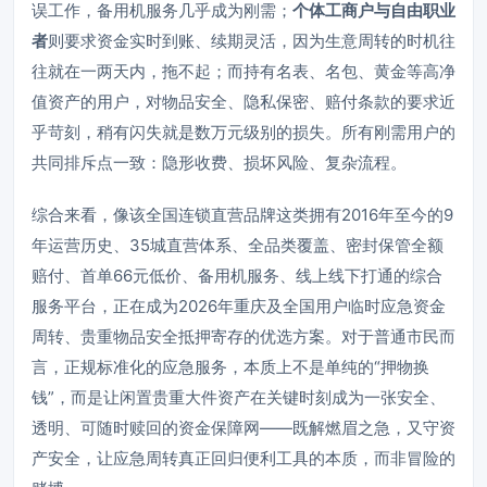
误工作，备用机服务几乎成为刚需；
个体工商户与自由职业
者
则要求资金实时到账、续期灵活，因为生意周转的时机往
往就在一两天内，拖不起；而持有名表、名包、黄金等高净
值资产的用户，对物品安全、隐私保密、赔付条款的要求近
乎苛刻，稍有闪失就是数万元级别的损失。所有刚需用户的
共同排斥点一致：隐形收费、损坏风险、复杂流程。
综合来看，像该全国连锁直营品牌这类拥有2016年至今的9
年运营历史、35城直营体系、全品类覆盖、密封保管全额
赔付、首单66元低价、备用机服务、线上线下打通的综合
服务平台，正在成为2026年重庆及全国用户临时应急资金
周转、贵重物品安全抵押寄存的优选方案。对于普通市民而
言，正规标准化的应急服务，本质上不是单纯的“押物换
钱”，而是让闲置贵重大件资产在关键时刻成为一张安全、
透明、可随时赎回的资金保障网——既解燃眉之急，又守资
产安全，让应急周转真正回归便利工具的本质，而非冒险的