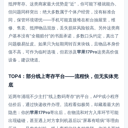
抵押寄存。这类商家最大优势是“近”，你可能下楼就能办。
但问题同样突出：绝大多数属于个体户经营，没有标准合
同，保管环境堪忧——手机可能直接堆在柜台抽屉里，维
修、售卖、抵押物品混放，丢失损坏风险较高。另外这类商
户基本没有“全额赔付”的书面承诺，多数口头约定，真出了
问题极易扯皮。如果只为短期周转百来块钱，且物品本身价
值不高，可作为临时选项，但若涉及
苹果17Pro
这类高价值
设备，建议绕道。
TOP4：部分线上寄存平台——流程快，但无实体兜
底
近两年涌现不少主打“线上数码寄存”的平台，APP或小程序
估价后，通过快递收件办理。流程看似极简，却藏着最大的
隐患：你的
苹果17Pro
寄出后，在物流和对方入库环节可能
出现磕碰，甚至遇上对方拿到机器后以“屏幕有暗病”等理由