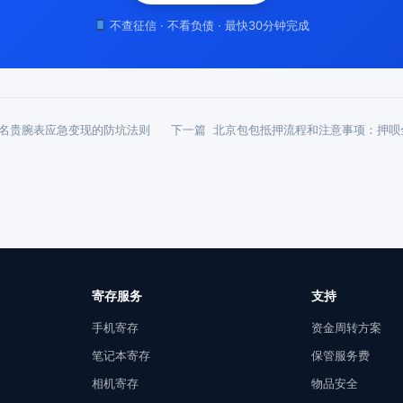
不查征信 · 不看负债 · 最快30分钟完成
名贵腕表应急变现的防坑法则
下一篇
北京包包抵押流程和注意事项：押呗
寄存服务
支持
手机寄存
资金周转方案
笔记本寄存
保管服务费
相机寄存
物品安全