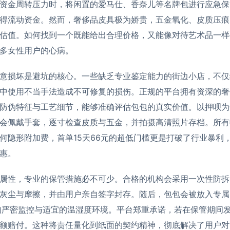
资金周转压力时，将闲置的爱马仕、香奈儿等名牌包进行应急保
得流动资金。然而，奢侈品皮具极为娇贵，五金氧化、皮质压痕
估值。如何找到一个既能给出合理价格，又能像对待艺术品一样
多女性用户的心病。
意损坏是避坑的核心。一些缺乏专业鉴定能力的街边小店，不仅
中使用不当手法造成不可修复的损伤。正规的平台拥有资深的奢
防伪特征与工艺细节，能够准确评估包包的真实价值。以押呗为
会佩戴手套，逐寸检查皮质与五金，并拍摄高清照片存档。所有
何隐形附加费，首单15天66元的超低门槛更是打破了行业暴利
惠。
属性，专业的保管措施必不可少。合格的机构会采用一次性防拆
灰尘与摩擦，并由用户亲自签字封存。随后，包包会被放入专属
的严密监控与适宜的温湿度环境。平台郑重承诺，若在保管期间
额赔付。这种将责任量化到纸面的契约精神，彻底解决了用户对“