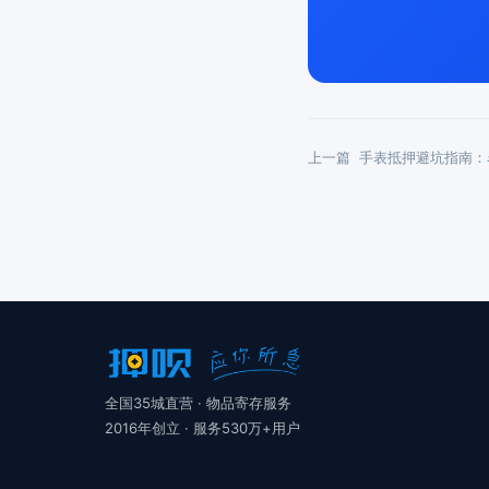
上一篇
手表抵押避坑指南：
全国35城直营 · 物品寄存服务
2016年创立 · 服务530万+用户