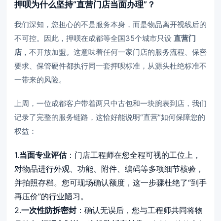
押呗为什么坚持“直营门店当面办理”？
我们深知，您担心的不是服务本身，而是物品离开视线后的
不可控。因此，押呗在成都等全国35个城市只设
直营门
店
，不开放加盟。这意味着任何一家门店的服务流程、保密
要求、保管硬件都执行同一套押呗标准，从源头杜绝标准不
一带来的风险。
上周，一位成都客户带着两只中古包和一块腕表到店，我们
记录了完整的服务链路，这恰好能说明“直营”如何保障您的
权益：
1.
当面专业评估
：门店工程师在您全程可视的工位上，
对物品进行外观、功能、附件、编码等多项细节核验，
并拍照存档。您可现场确认额度，这一步骤杜绝了“到手
再压价”的行业陋习。
2.
一次性防拆密封
：确认无误后，您与工程师共同将物