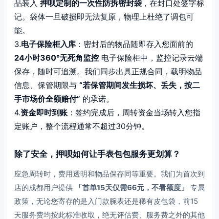
品装入
押呗定制的一次性防拆密封袋
，在封口处签字标
记。袋体一旦破损即无法复原，物理上杜绝了调包可
能。
3.
电子保险柜入库
：密封后的物品随即存入您面前的
24小时360°无死角监控
电子保险柜中，监控记录云端
保存，随时可追溯。我们同步出具正规合同，载明物品
信息、保管期限与
“若保管期间发生损坏、丢失，按二
手市场价全额赔付”
的承诺。
4.
资金即时到账
：签约完成后，周转资金当场转入您指
定账户，整个流程通常不超过30分钟。
除了安全，押呗如何让手表包包服务更划算？
应急周转时，费用透明和物品保存同等重要。我们为首次到
店的成都用户提供
「首单15天仅需66元，不看额度」
专属
政策，无论您寄存的是入门款腕表还是稀有皮包袋，前15
天服务费均按此标准收取，绝无评估费、服务费之外的其他