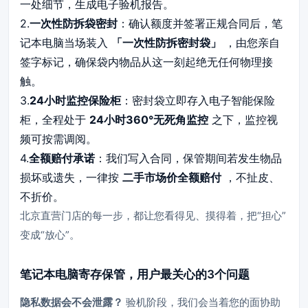
一处细节，生成电子验机报告。
2.
一次性防拆袋密封
：确认额度并签署正规合同后，笔
记本电脑当场装入
「一次性防拆密封袋」
，由您亲自
签字标记，确保袋内物品从这一刻起绝无任何物理接
触。
3.
24小时监控保险柜
：密封袋立即存入电子智能保险
柜，全程处于
24小时360°无死角监控
之下，监控视
频可按需调阅。
4.
全额赔付承诺
：我们写入合同，保管期间若发生物品
损坏或遗失，一律按
二手市场价全额赔付
，不扯皮、
不折价。
北京直营门店的每一步，都让您看得见、摸得着，把“担心”
变成“放心”。
笔记本电脑寄存保管，用户最关心的3个问题
隐私数据会不会泄露？
验机阶段，我们会当着您的面协助