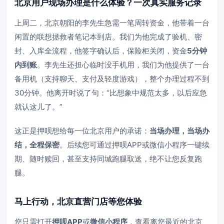
北京用户现场办理是什么体验？一次真实服务记录
上周二，北京朝阳的李先生急需一笔周转资金，他带着一台
闲置的联想拯救者笔记本到店。我们为他完成了验机、密
封、入库全流程，他签字确认后，保险柜关闭，资金
5分钟
内到账
。李先生还担心临时没手机用，我们为他提供了一台
备用机（支持聊天、支付及轻度游戏），整个办理过程不到
30分钟。他离开时说了句：“比想象中规范太多，以后应急
就认这儿了。”
这正是押呗想给每一位北京用户的承诺：
当场办理，当场办
结，全程保密
。后续您可通过押呗APP或微信小程序一键续
期、随时赎回，甚至支持同城跑腿取送，绝不让您反复跑
腿。
马上行动，北京直营门店等您体验
您只需打开
押呗APP
或
微信小程序
，查看离您最近的北京