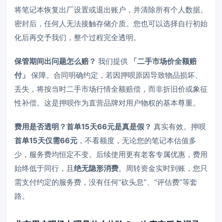
将笔记本恢复出厂设置或退出账户，并清除所有个人数据。
密封后，任何人无法接触存储介质。您也可以选择自行初始
化后再交予我们，整个过程完全透明。
保管期间出问题怎么赔？
我们提供
「二手市场价全额赔
付」
保障。合同明确约定，若因押呗原因导致物品损坏、
丢失，将按当时二手市场行情全额赔偿，而非折旧价或象征
性补偿。这是押呗作为直营品牌对用户物权的基本尊重。
费用是否透明？首单15天66元是真是假？
真实有效。押呗
首单15天仅需66元
，不看额度，无论您的笔记本估值多
少，服务费均恒定不变。后续使用更有老客专属优惠，费用
始终低于同行，且
绝无隐形消费
。周转资金实时到账，您只
需支付约定的服务费，没有任何“砍头息”、“评估费”等套
路。