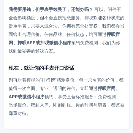
我需要用钱，但手表手续丢了，还能办吗？
可以。附件不
全会影响额度，但不会直接拒绝服务。押呗欢迎各种状态的
贵重手表，只要来源合法、你拥有完全处置权，我们都会当
面给出合理估价。任何品牌、任何状态，均可通过
押呗官
网、押呗APP或押呗微信小程序
预约免费检测，我们为你
找到最妥善的解决方案。
现在，就让你的手表开口说话
别再对着模糊的“排行榜”猜测身价。每一只名表的价值，都
值得一次当面、专业、透明的评估。立即通过
押呗官网、
APP或微信小程序
预约，享受直营标准服务：免费检测、
当场报价、密封入库、即刻到账。你的时间与腕表，都该被
郑重对待。