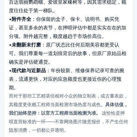
百达翡丽鹦鹉螺、爱彼皇家橡树等，因其需求稳定，额
度往往处于第一梯队。
•
附件齐全
：你保留的盒子、保卡、说明书、购买凭
证，甚至多余的表节，在押呗评估中都是实实在在的加
分项。附件越完整，额度越趋于市场价高位。
•
未翻新未打磨
：原厂状态比任何后期美容都更受认
可。我们尊重每一道划痕背后的故事，但原厂原始品相
确实是评估硬通货。
•
现代款与近新品
：年份较新、维修保养记录可查的腕
表，流通更快，对应的应急额度也更接近你的心理预
期。
而对于那些工艺精湛但相对小众的独立制表，或古董表款，
其额度更依赖工程师当面检测市场热度与成色。
具体估值，
我们始终坚持：以官方工程师当面检测为准。
这恰恰是押
呗直营标准的一环——不靠网络图片随意报价，不产生任何
隐形消费，一切都公开透明。