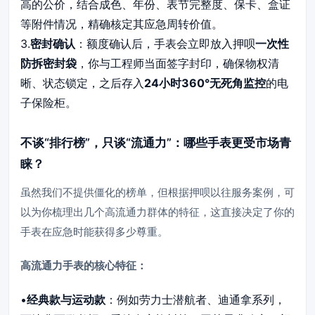
高的公价，结合成色、年份、表节完整度、保卡、盒证
等附件情况，精确核定其应急周转价值。
3.
密封确认
：额度确认后，手表会立即放入押呗
一次性
防拆密封袋
，你与工程师当面签字封印，确保物权清
晰、状态锁定，之后存入
24小时360°无死角监控
的电
子保险柜。
不谈“排行榜”，只谈“流通力”：哪些手表更受市场青
睐？
虽然我们不提供僵化的榜单，但根据押呗以往服务案例，可
以为你梳理出几个高流通力群体的特征，这直接决定了你的
手表在应急时能获得多少尊重。
高流通力手表的核心特征：
•
经典款与运动款
：例如劳力士潜航者、迪通拿系列，