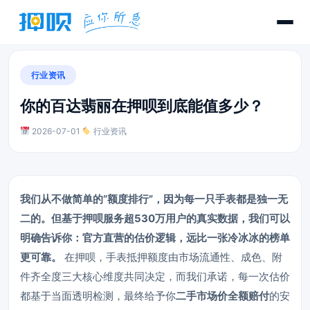
行业资讯
你的百达翡丽在押呗到底能值多少？
2026-07-01
·
行业资讯
我们从不做简单的“额度排行”，因为每一只手表都是独一无
二的。但基于押呗服务超530万用户的真实数据，我们可以
明确告诉你：官方直营的估价逻辑，远比一张冷冰冰的榜单
更可靠。
在押呗，手表抵押额度由市场流通性、成色、附
件齐全度三大核心维度共同决定，而我们承诺，每一次估价
都基于当面透明检测，最终给予你
二手市场价全额赔付
的安