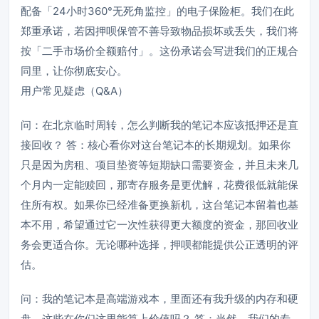
配备「24小时360°无死角监控」的电子保险柜。我们在此
郑重承诺，若因押呗保管不善导致物品损坏或丢失，我们将
按「二手市场价全额赔付」。这份承诺会写进我们的正规合
同里，让你彻底安心。
用户常见疑虑（Q&A）
问：在北京临时周转，怎么判断我的笔记本应该抵押还是直
接回收？ 答：核心看你对这台笔记本的长期规划。如果你
只是因为房租、项目垫资等短期缺口需要资金，并且未来几
个月内一定能赎回，那寄存服务是更优解，花费很低就能保
住所有权。如果你已经准备更换新机，这台笔记本留着也基
本不用，希望通过它一次性获得更大额度的资金，那回收业
务会更适合你。无论哪种选择，押呗都能提供公正透明的评
估。
问：我的笔记本是高端游戏本，里面还有我升级的内存和硬
盘，这些在你们这里能算上价值吗？ 答：当然。我们的专