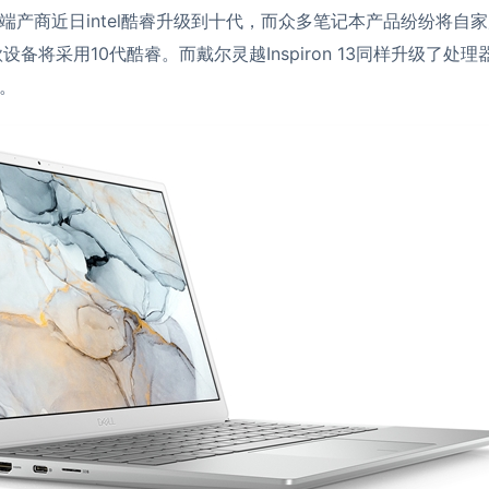
端产商近日intel酷睿升级到十代，而众多笔记本产品纷纷将自
设备将采用10代酷睿。而戴尔灵越Inspiron 13同样升级了处
。