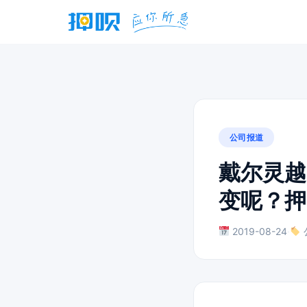
公司报道
戴尔灵越I
变呢？押
2019-08-24
·