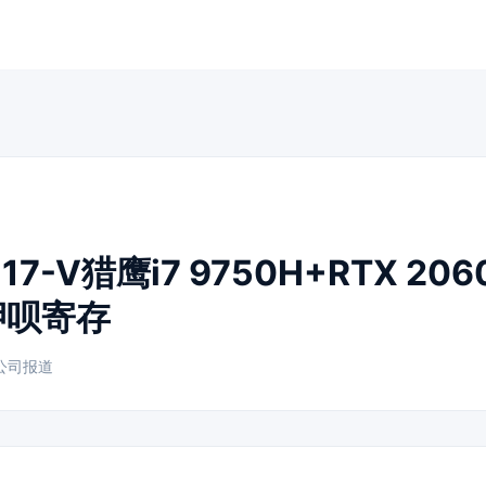
17-V猎鹰i7 9750H+RTX 20
押呗寄存
公司报道