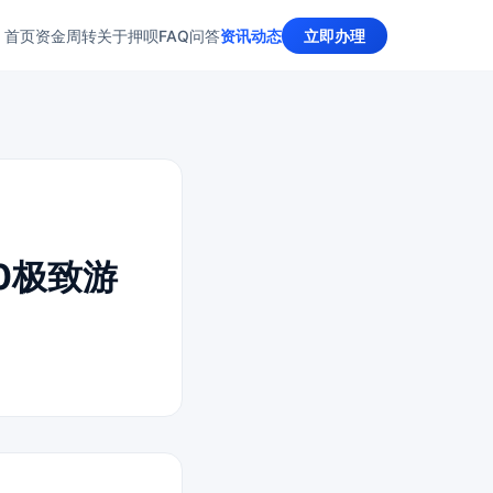
首页
资金周转
关于押呗
FAQ问答
资讯动态
立即办理
60极致游