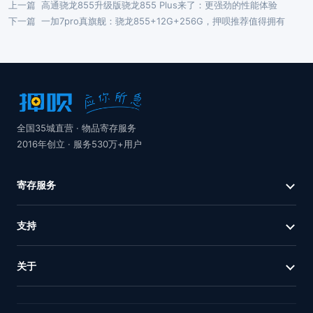
上一篇
高通骁龙855升级版骁龙855 Plus来了：更强劲的性能体验
下一篇
一加7pro真旗舰：骁龙855+12G+256G，押呗推荐值得拥有
全国35城直营 · 物品寄存服务
2016年创立 · 服务530万+用户
寄存服务
支持
关于