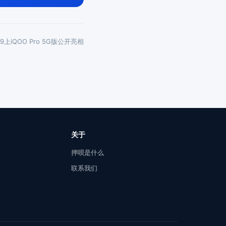
19上iQOO Pro 5G版公开亮相
关于
押呗是什么
联系我们