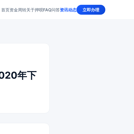
首页
资金周转
关于押呗
FAQ问答
资讯动态
立即办理
020年下