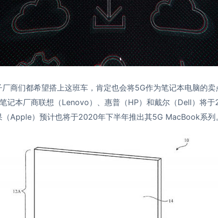
子厂商们都希望搭上这班车，肯定也会将5G作为笔记本电脑的卖
记本厂商联想（Lenovo）、惠普（HP）和戴尔（Dell）将于
（Apple）预计也将于2020年下半年推出其5G MacBook系列