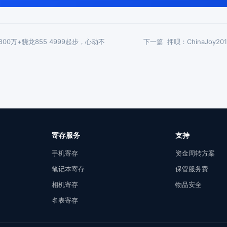
800万+骁龙855 4999起步，心动不
下一篇
押呗：ChinaJoy20
寄存服务
支持
手机寄存
资金周转方案
笔记本寄存
保管服务费
相机寄存
物品安全
名表寄存