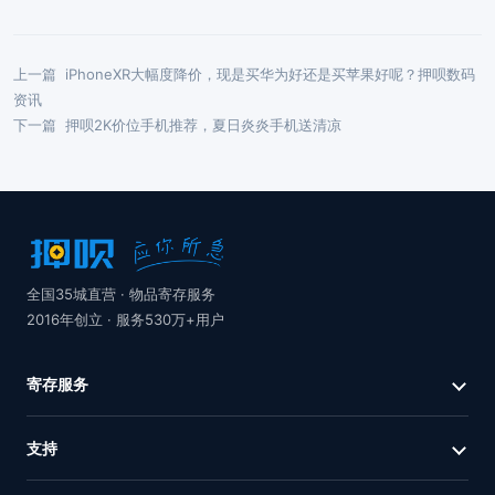
上一篇
iPhoneXR大幅度降价，现是买华为好还是买苹果好呢？押呗数码
资讯
下一篇
押呗2K价位手机推荐，夏日炎炎手机送清凉
全国35城直营 · 物品寄存服务
2016年创立 · 服务530万+用户
寄存服务
支持