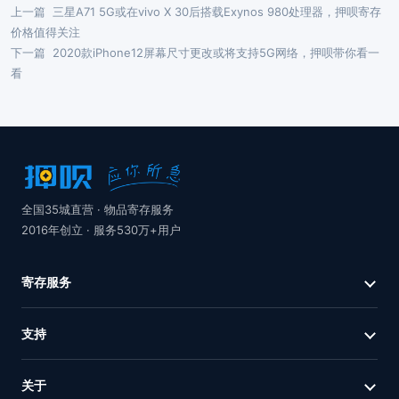
上一篇
三星A71 5G或在vivo X 30后搭载Exynos 980处理器，押呗寄存
价格值得关注
下一篇
2020款iPhone12屏幕尺寸更改或将支持5G网络，押呗带你看一
看
全国35城直营 · 物品寄存服务
2016年创立 · 服务530万+用户
寄存服务
支持
关于