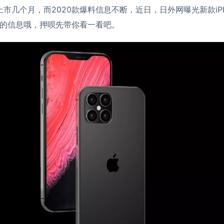
ne才上市几个月，而2020款爆料信息不断，近日，日外网曝光新款iPh
的信息哦，押呗先带你看一看吧。