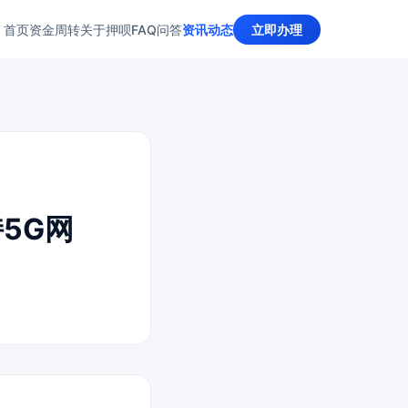
首页
资金周转
关于押呗
FAQ问答
资讯动态
立即办理
持5G网