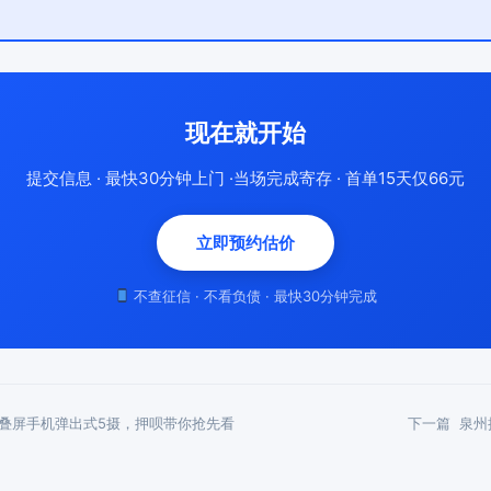
现在就开始
提交信息 · 最快30分钟上门 ·当场完成寄存 · 首单15天仅66元
立即预约估价
不查征信 · 不看负债 · 最快30分钟完成
叠屏手机弹出式5摄，押呗带你抢先看
下一篇
泉州