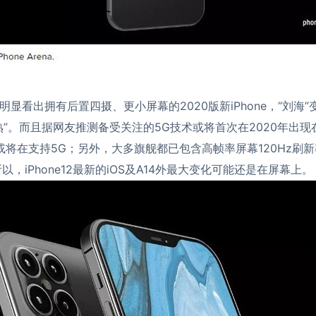
显看出拥有后置四摄、更小屏幕的2020版新iPhone，“刘海
熟”。而且据网友推测备受关注的5G技术或将首次在2020年出
 12或将在支持5G；另外，大多旗舰都已包含高帧率屏幕120Hz
。所以，iPhone12最新的iOS及A14外最大变化可能还是在屏幕上。